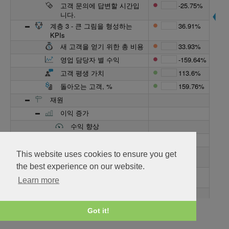
고객 문의에 답변할 시간입
-25.75%
니다.
계층 3 - 큰 그림을 형성하는
36.91%
KPIs
새 고객을 얻기 위한 총 비용
33.93%
영업 담당자 별 수익
-159.64%
고객 평생 가치
113.6%
돌아오는 고객, %
159.76%
재원
이익 증가
수익 향상
비용 감소
판매 과정의 높은 품
This website uses cookies to ensure you get
질을 보장
the best experience on our website.
더 많은 자격 있는 리
Learn more
드 생성
고객
판매 과정의 높은 품질을 보
Got it!
장
팀 멤버의 성능 모니
-27.73%