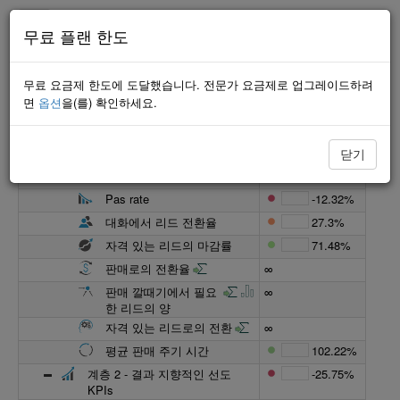
무료 플랜 한도
최소한의
무료 요금제 한도에 도달했습니다. 전문가 요금제로 업그레이드하려
이름
프로그레스
면
옵션
을(를) 확인하세요.
판매 KPIs
26.08%
계층 1 - 프로세스 지향적인 지연
42.74%
KPIs
닫기
도달율
25%
Pas rate
-12.32%
대화에서 리드 전환율
27.3%
자격 있는 리드의 마감률
71.48%
판매로의 전환율
∞
판매 깔때기에서 필요
∞
한 리드의 양
자격 있는 리드로의 전환
∞
평균 판매 주기 시간
102.22%
계층 2 - 결과 지향적인 선도
-25.75%
KPIs