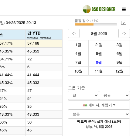
품질 점수 : 44%
일:
04/25/2025 20:13
값 YTD
8월 2026
스
01/01/2026 - 08/08/2026
57.17%
57.168
1월
2 월
3월
45.35%
45.353
4월
5월
6월
84.71%
72
7월
8월
9월
6%
6
10월
11월
12월
41.44%
41.444
45.33%
45.333
그룹 기준
47%
47
54%
54
게이지, 계량기
35%
35
43.33%
43.333
50%
50
메트릭 분석: 실제 예시 (보온)
성능, %, 8월 2026
45%
45