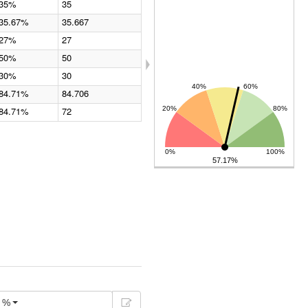
35%
35
35.67%
35.667
27%
27
50%
50
30%
30
84.71%
84.706
84.71%
72
57.17%
%