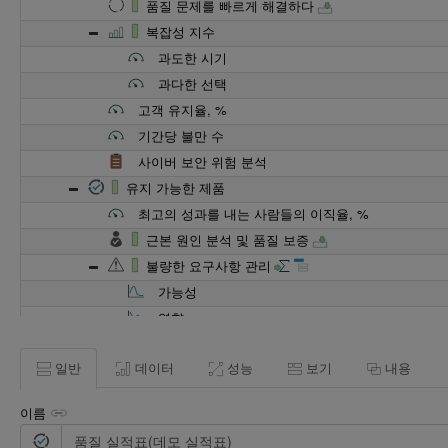
품질 문제를 빠르게 해결하다
복잡성 지수
과도한 시기
과다한 선택
고객 유지율, %
기간당 불만 수
사이버 보안 위험 분석
유지 가능한 제품
최고의 성과를 내는 사람들의 이직율, %
근본 원인 분석 및 품질 보증
불량한 요구사항 관리
가능성
영향
요구 사항 추적 가능성
일반
데이터
성능
보기
내용
내부 비즈니스 프로세스
중요한 품질 문제를 예방하다
이름
니어 미스 보고 교육
기간당 중요 문제 수