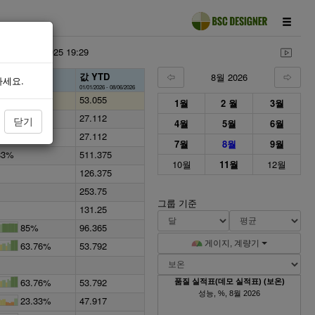
정일:
04/07/2025 19:29
값 YTD
8월 2026
로그레스
하세요.
01/01/2026 - 08/06/2026
52.31%
53.055
1월
2 월
3월
34.83%
27.112
닫기
4월
5월
6월
34.83%
27.112
7월
8월
9월
83%
511.375
10월
11월
12월
126.375
253.75
그룹 기준
131.25
85%
96.365
게이지, 계량기
63.76%
53.792
63.76%
53.792
품질 실적표(데모 실적표) (보온)
성능, %, 8월 2026
23.33%
47.917