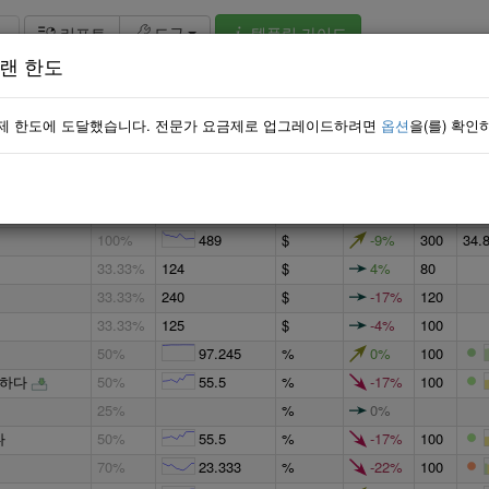
템플릿 가이드
리포트
도구
랜 한도
아이템:
45 / 36
발의:
10
위험:
2
최종 수
무게
값
동적
목표
프
제 한도에 도달했습니다. 전문가 요금제로 업그레이드하려면
옵션
을(를) 확인
59.935
%
12%
100
25%
34.828
%
98%
100
100%
34.828
%
98%
100
100%
489
$
-9%
300
34.
33.33%
124
$
4%
80
33.33%
240
$
-17%
120
33.33%
125
$
-4%
100
50%
97.245
%
0%
100
정하다
50%
55.5
%
-17%
100
25%
%
0%
다
50%
55.5
%
-17%
100
70%
23.333
%
-22%
100