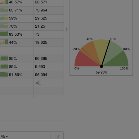
48.57%
28.571
63.71%
73.964
59%
29.625
70%
21.25
83.53%
73
44%
19.625
85%
96.365
85%
5.563
59.93%
91.86%
96.094
54.59%
57.527
23.33%
47.917
85%
59.375
%
23.33%
1.563