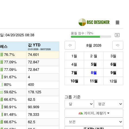
품질 점수 : 72%
일:
04/20/2025 08:38
값 YTD
8월 2026
레스
01/01/2026 - 08/07/2026
76.7%
74.601
1월
2 월
3월
77.09%
72.847
4월
5월
6월
77.09%
72.847
7월
8월
9월
91.67%
4
10월
11월
12월
80%
400
59.62%
178.125
그룹 기준
66.67%
62.5
90.91%
90.909
게이지, 계량기
81.48%
78.333
66.67%
62.5
IT KPIs (보온)