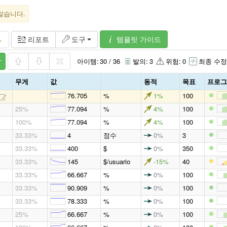
않습니다.
템플릿 가이드
리포트
도구
아이템:
30 / 36
발의:
3
위험:
0
최종 수정
무게
값
동적
목표
프로그
76.705
%
1%
100
25%
77.094
%
4%
100
100%
77.094
%
4%
100
33.33%
4
점수
0%
3
33.33%
400
$
0%
350
33.33%
145
$/usuario
-15%
40
33.33%
66.667
%
0%
100
33.33%
90.909
%
0%
100
33.33%
78.333
%
0%
100
25%
66.667
%
0%
100