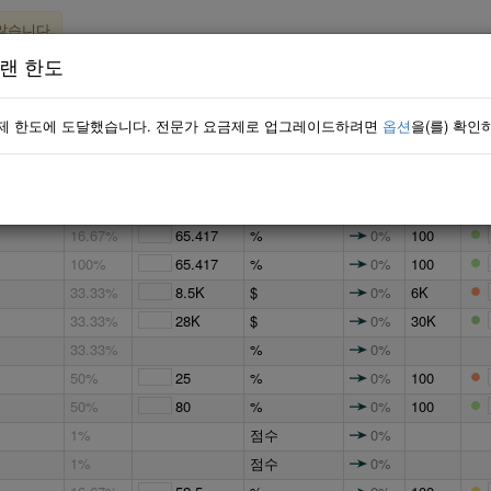
않습니다.
랜 한도
템플릿 가이드
리포트
도구
제 한도에 도달했습니다. 전문가 요금제로 업그레이드하려면
옵션
을(를) 확인
아이템:
67 / 36
발의:
4
위험:
0
최종 수정
무게
값
동적
목표
프
72.528
%
0%
100
16.67%
65.417
%
0%
100
100%
65.417
%
0%
100
33.33%
8.5K
$
0%
6K
33.33%
28K
$
0%
30K
33.33%
%
0%
50%
25
%
0%
100
50%
80
%
0%
100
1%
점수
0%
1%
점수
0%