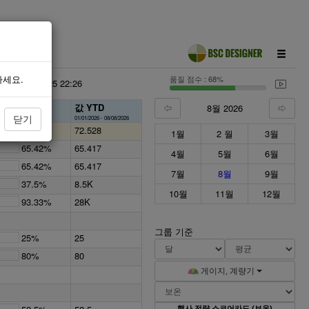
하세요.
품질 점수 : 68%
일:
04/29/2025 22:26
값 YTD
8월 2026
로그레스
닫기
01/01/2026 - 08/08/2026
72.53%
72.528
1월
2 월
3월
65.42%
65.417
4월
5월
6월
65.42%
65.417
7월
8월
9월
37.5%
8.5K
10월
11월
12월
93.33%
28K
그룹 기준
25%
25
80%
80
게이지, 계량기
행사 전략 스코어카드 (보온)