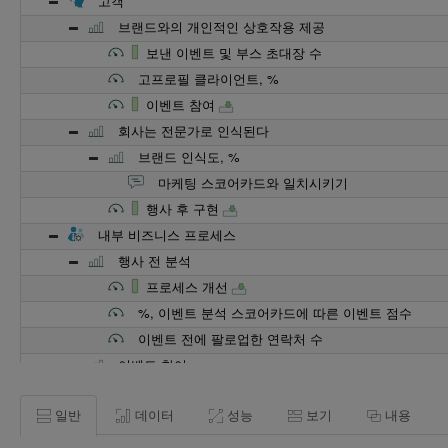
고객
브랜드와의 개인적인 상호작용 제공
보낸 이벤트 및 부스 초대장 수
고프로필 클라이언트, %
이벤트 참여
회사는 전문가로 인식된다
브랜드 인식도, %
마케팅 스코어카드와 일치시키기
행사 후 구현
내부 비즈니스 프로세스
행사 전 분석
프로세스 개선
%, 이벤트 분석 스코어카드에 따른 이벤트 점수
이벤트 전에 팔로업한 연락처 수
이벤트 참여
발표 및 네트워킹 기술을 마스터하다
일반
데이터
성능
보기
내용
행사 전 분석
도달한 잠재 고객 수