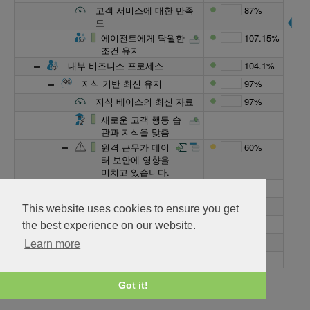
고객 서비스에 대한 만족
87%
도
에이전트에게 탁월한
107.15%
조건 유지
내부 비즈니스 프로세스
104.1%
지식 기반 최신 유지
97%
지식 베이스의 최신 자료
97%
새로운 고객 행동 습
관과 지식을 맞춤
원격 근무가 데이
60%
터 보안에 영향을
미치고 있습니다.
가능성
50%
영향
20%
This website uses cookies to ensure you get
규제 변경사항
the best experience on our website.
가능성
Learn more
영향
규제 모니터링
Got it!
에이전트에게 탁월한 조건 유
107.15%
지