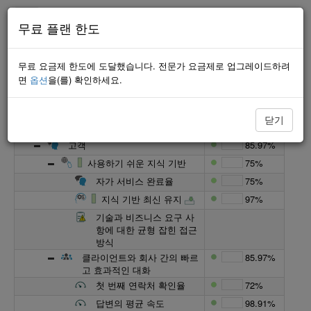
무료 플랜 한도
최소한의
무료 요금제 한도에 도달했습니다. 전문가 요금제로 업그레이드하려
이름
프로그레스
면
옵션
을(를) 확인하세요.
고객 서비스 균형 점수카드
81.14%
재원
53.33%
닫기
고객 서비스 비용 줄이기
53.33%
고객
85.97%
사용하기 쉬운 지식 기반
75%
자가 서비스 완료율
75%
지식 기반 최신 유지
97%
기술과 비즈니스 요구 사
항에 대한 균형 잡힌 접근
방식
클라이언트와 회사 간의 빠르
85.97%
고 효과적인 대화
첫 번째 연락처 확인율
72%
답변의 평균 속도
98.91%