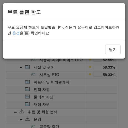
무료 플랜 한도
최소한의
무료 요금제 한도에 도달했습니다. 전문가 요금제로 업그레이드하려
이름
프로그레스
면
옵션
을(를) 확인하세요.
비즈니스 연속성 관리
74.75%
중요 비즈니스 요소
55.44%
닫기
정보 시스템
52.55%
사용자 데이터베이스 RTO
52.55%
시설 및 위치
58.33%
사무실 RTO
58.33%
파트너 및 이해관계자
인적 자원
물리적 자산
재정 자원
위협 및 위험 분석
운영
공급망 중단