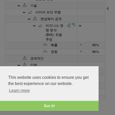
기술
사이버 보안 위협
랜섬웨어 공격
비즈니스 영
∞
향 분석
(BIA): 위험
추정
확률
80%
영향
80%
경제적인
인력
국경 너머 원격 근무
This website uses cookies to ensure you get
안전 및 보안
the best experience on our website.
환경
Learn more
극한 기후
폭염
비즈니스 영
∞
Got it!
향 분석
(BIA): 위험